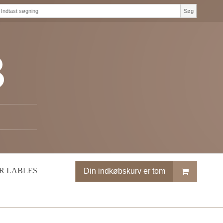
Søg
R LABLES
Din indkøbskurv er tom