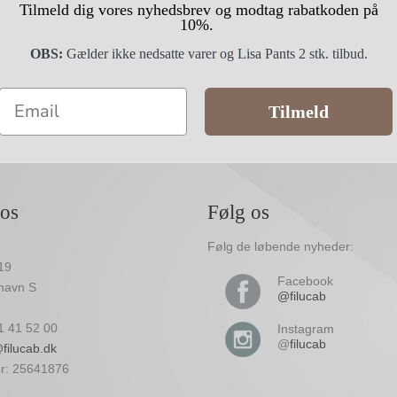
Tilmeld dig vores nyhedsbrev og modtag rabatkoden på
10%.
OBS:
Gælder ikke nedsatte varer og Lisa Pants 2 stk. tilbud.
Email
Tilmeld
 os
Følg os
Følg de løbende nyheder:
19
Facebook
havn S
@filucab
61 41 52 00
Instagram
@
filucab
filucab.dk
: 25641876