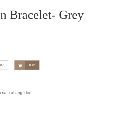
n Bracelet- Grey
stk.
Køb
sat i aflange led.