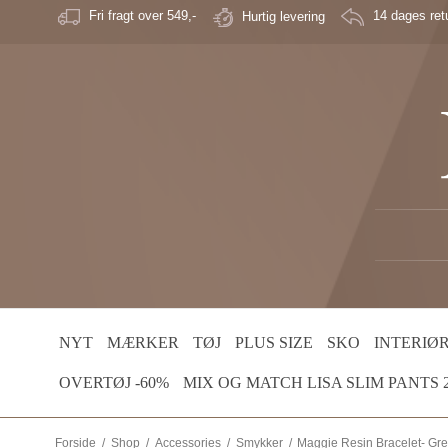
Fri fragt over 549,-
Hurtig levering
14 dages retu
NYT
MÆRKER
TØJ
PLUS SIZE
SKO
INTERIØ
OVERTØJ -60%
MIX OG MATCH LISA SLIM PANTS 2 
Forside
/
Shop
/
Accessories
/
Smykker
/
Maggie Resin Bracelet- Gr