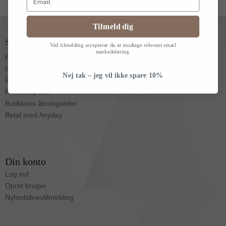
Tilmeld dig
Shop info
Ved tilmelding accepterer du at modtage relevant email
markedsføring.
Fragt & levering
Handelsbetingelser
Nej tak – jeg vil ikke spare 10%
Returret
Privatlivspolitik
Butikkens åbningstider
Betal med Anyday
Din konto
Log ind
Opret bruger
Nyhedsbrevtilmelding