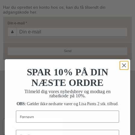
Har du oprettet en konto hos os, kan du få tilsendt din
adgangskode her.
Din e-mail
*
Send
SPAR 10% PÅ DIN
Spar 10% på din næste ordre.
NÆSTE ORDRE
Tilmeld dig vores nyhedsbrev og modtag en
Tilmeld dig vores nyhedsbrev og modtag rabatkoden på
rabatkode på 10%.
10%.
OBS:
Gælder ikke nedsatte varer og Lisa Pants 2 stk. tilbud.
OBS:
Gælder ikke nedsatte varer og Lisa Pants 2 stk. tilbud.
Fornavn
Email
Tilmeld
Email