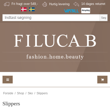
Fri fragt over 549,-
Hurtig levering
14 dages returret
Søg
Forside
/
Shop
/
Sko
/
Slippers
Slippers