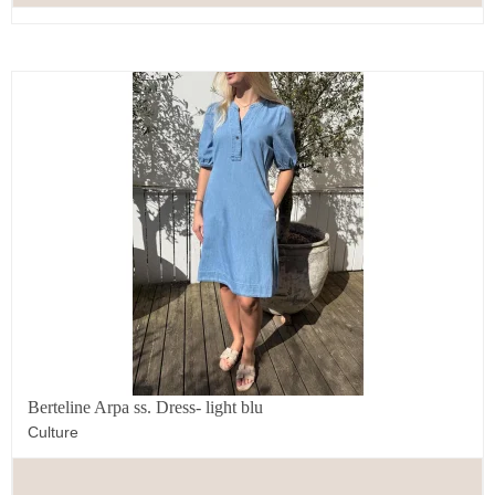
Fornavn
Email
Tilmeld dig
Ved tilmelding accepterer du at modtage relevant email
markedsføring.
Nej tak – jeg vil ikke spare 10%
Berteline Arpa ss. Dress- light blu
Culture