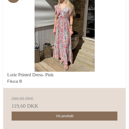
Lorie Printed Dress- Pink
Filuca B
SPAR 10% PÅ DIN
299,00 DKK
NÆSTE ORDRE
119,60 DKK
Tilmeld dig vores nyhedsbrev og modtag en
rabatkode på 10%.
Vis produkt
OBS:
Gælder ikke nedsatte varer og Lisa Pants 2 stk. tilbud.