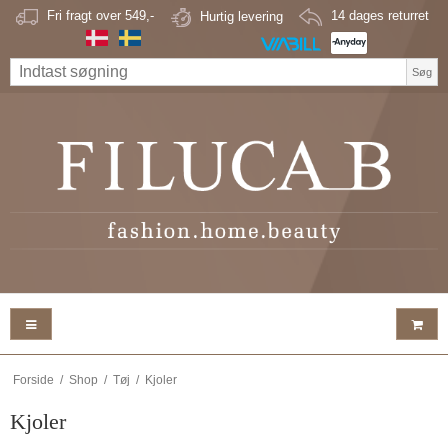
Fri fragt over 549,-
Hurtig levering
14 dages returret
Søg
Forside
/
Shop
/
Tøj
/
Kjoler
Kjoler