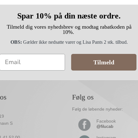
Spar 10% på din næste ordre.
Tilmeld dig vores nyhedsbrev og modtag rabatkoden på
10%.
OBS:
Gælder ikke nedsatte varer og Lisa Pants 2 stk. tilbud.
Email
Tilmeld
 os
Følg os
Følg de løbende nyheder:
19
Facebook
havn S
@filucab
61 41 52 00
Instagram