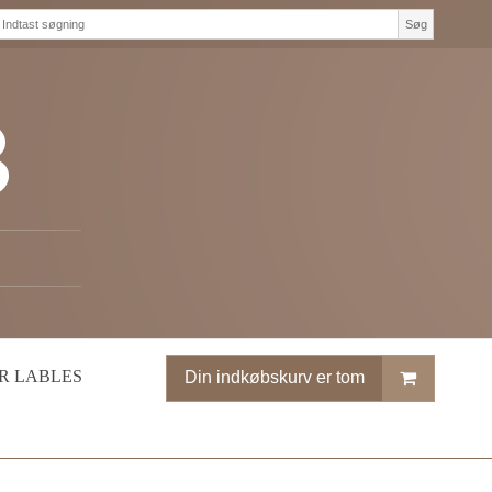
Søg
R LABLES
Din indkøbskurv er tom