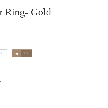
 Ring- Gold
stk.
Køb
r.