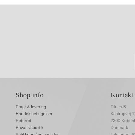
Shop info
Kontakt
Fragt & levering
Filuca B
Handelsbetingelser
Kastrupvej 1
Returret
2300 Køben
Privatlivspolitik
Danmark
Butikkens åbningstider
Telefonnr.: 