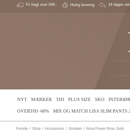
Fri fragt over 549,-
Hurtig levering
14 dages retu
NYT
MÆRKER
TØJ
PLUS SIZE
SKO
INTERIØ
OVERTØJ -60%
MIX OG MATCH LISA SLIM PANTS 2 
Forside
/
Shop
/
Accessories
/
Smykker
/
Alma Flower Ring- Gold