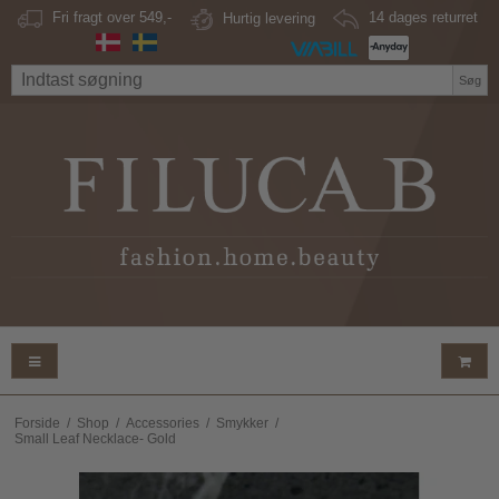
Fri fragt over 549,-
Hurtig levering
14 dages returret
Søg
Forside
/
Shop
/
Accessories
/
Smykker
/
Small Leaf Necklace- Gold