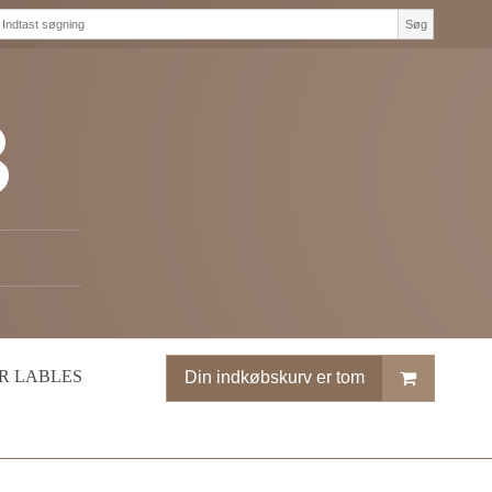
Søg
R LABLES
Din indkøbskurv er tom