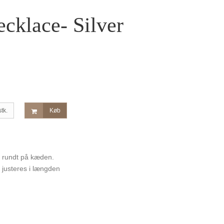
ecklace- Silver
stk.
Køb
r rundt på kæden.
 justeres i længden