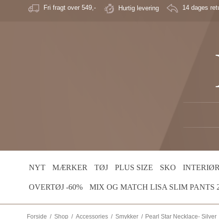
Fri fragt over 549,-
Hurtig levering
14 dages retu
NYT
MÆRKER
TØJ
PLUS SIZE
SKO
INTERIØ
OVERTØJ -60%
MIX OG MATCH LISA SLIM PANTS 2 
Forside
/
Shop
/
Accessories
/
Smykker
/
Pearl Star Necklace- Silver