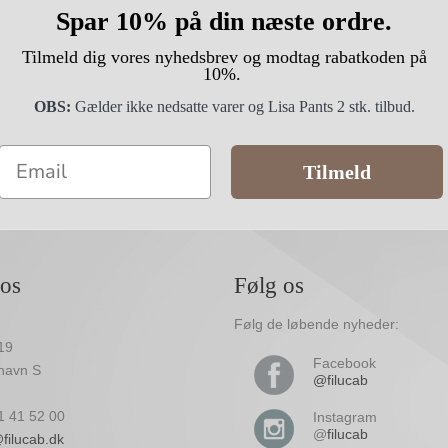
Spar 10% på din næste ordre.
Tilmeld dig vores nyhedsbrev og modtag rabatkoden på
10%.
OBS:
Gælder ikke nedsatte varer og Lisa Pants 2 stk. tilbud.
Email
Tilmeld
 os
Følg os
Følg de løbende nyheder:
19
Facebook
havn S
@filucab
61 41 52 00
Instagram
@
filucab
filucab.dk