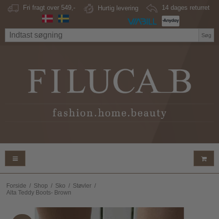
Fri fragt over 549,-
Hurtig levering
14 dages returret
Søg
Forside
/
Shop
/
Sko
/
Støvler
/
Alta Teddy Boots- Brown