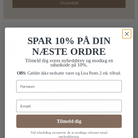
Vis produkt
SPAR 10% PÅ DIN
Tilbud
NÆSTE ORDRE
Tilmeld dig vores nyhedsbrev og modtag en
rabatkode på 10%.
OBS:
Gælder ikke nedsatte varer og Lisa Pants 2 stk. tilbud.
Fornavn
Email
Tilmeld dig
Coco Teddy Boots- Khaki
Ved tilmelding accepterer du at modtage relevant email
markedsføring.
Filuca B