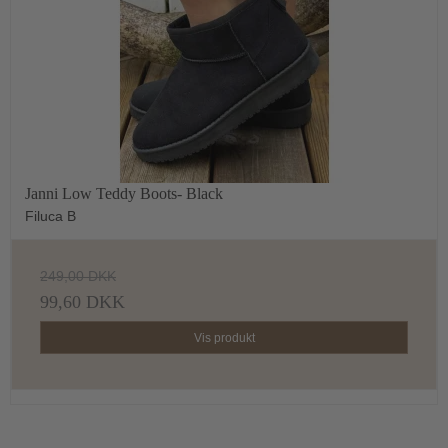
Janni Low Teddy Boots- Black
Filuca B
249,00 DKK
99,60 DKK
Vis produkt